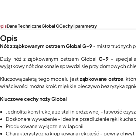
pis
Dane Techniczne
Global G
Cechy i parametry
Opis
Nóż z ząbkowanym ostrzem Global G-9
- mistrz trudnych 
Duży nóż z ząbkowanym ostrzem Global
G-9
- specjali
wyjątkowy nóż doskonale sprawdzi się przy domowych chle
Kluczową zaletą tego modelu jest
ząbkowane ostrze
, któ
właściwości można kroić miękkie pieczywo bez ryzyka zgnie
Kluczowe cechy noży Global
Jednolita konstrukcja ze stali nierdzewnej - łatwość czysz
Doskonałe wyważenie - idealne przedłużenie ręki kuchar
Produkowane wyłącznie w Japonii
Charakterystyczna kropkowana rękojeść - pewny chwyt