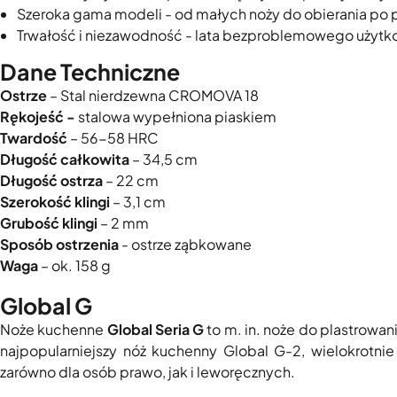
Szeroka gama modeli - od małych noży do obierania po p
Trwałość i niezawodność - lata bezproblemowego użytk
Dane Techniczne
Ostrze
– Stal nierdzewna CROMOVA 18
Rękojeść -
stalowa wypełniona piaskiem
Twardość
– 56-58 HRC
Długość całkowita
– 34,5 cm
Długość ostrza
– 22 cm
Szerokość klingi
– 3,1 cm
Grubość klingi
– 2 mm
Sposób ostrzenia
- ostrze ząbkowane
Waga
– ok. 158 g
Global G
Noże kuchenne
Global Seria G
to m. in. noże do plastrowani
najpopularniejszy nóż kuchenny Global G-2, wielokrotni
zarówno dla osób prawo, jak i leworęcznych.