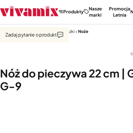
Nasze
Promocja
Produkty
marki
Letnia
Strona główna
Noże, tarki, obieraczki
Noże
Zadaj pytanie o produkt
Nóż do pieczywa 22 cm | 
G-9