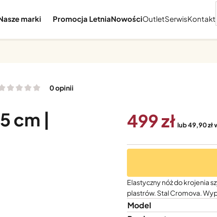
Nasze marki
Promocja Letnia
Nowości
Outlet
Serwis
Kontakt
0 opinii
5 cm |
499
lub 49,90 zł 
Elastyczny nóż do krojenia s
plastrów. Stal Cromova. Wy
Model