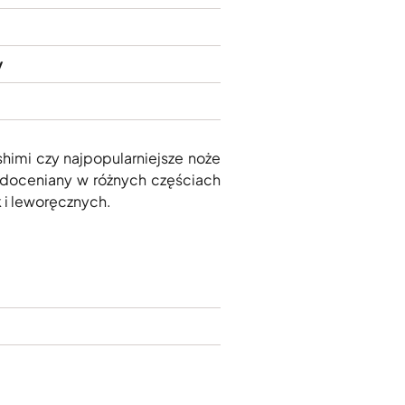
y
shimi czy najpopularniejsze noże
e doceniany w różnych częściach
k i leworęcznych.