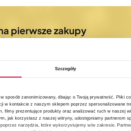
na pierwsze zakupy
bieżąco z nowościami oraz promocjami
Szczegóły
 w sposób zanonimizowany, dbając o Twoją prywatność. Pliki c
cji w kontakcie z naszym sklepem poprzez spersonalizowane tre
30 dni na zwrot
Autoryzowany skle
. filmy prezentujące produkty oraz analizować ruch w naszej wi
produktów
KitchenAid
tym, jak korzystasz z naszej witryny, udostępniamy partnerom 
poprzez narzędzia, które wykorzystujemy w/w zakresie. Partne