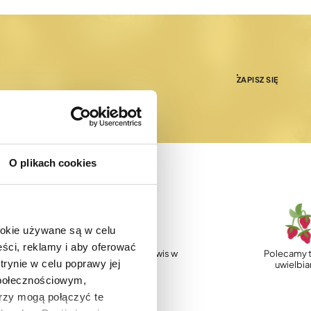
ZAPISZ SIĘ
O plikach cookies
ookie używane są w celu
ści, reklamy i aby oferować
p
Profesjonalny serwis w
Polecamy t
trynie w celu poprawy jej
Polsce
uwielbi
społecznościowym,
rzy mogą połączyć te