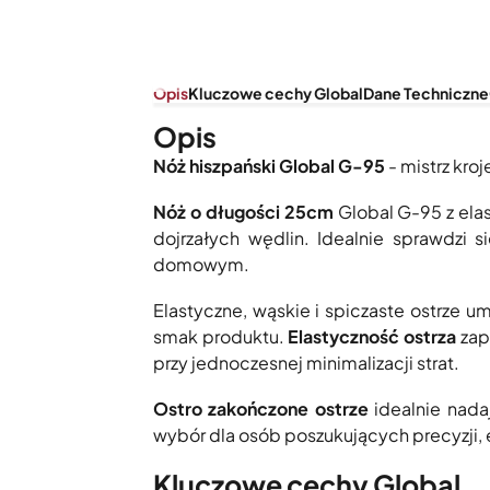
Opis
Kluczowe cechy Global
Dane Techniczne
Opis
Nóż hiszpański Global G-95
- mistrz kroj
Nóż o długości 25cm
Global G-95 z elas
dojrzałych wędlin. Idealnie sprawdzi 
domowym.
Elastyczne, wąskie i spiczaste ostrze um
smak produktu.
Elastyczność ostrza
zap
przy jednoczesnej minimalizacji strat.
Ostro zakończone ostrze
idealnie nada
wybór dla osób poszukujących precyzji, el
Kluczowe cechy Global