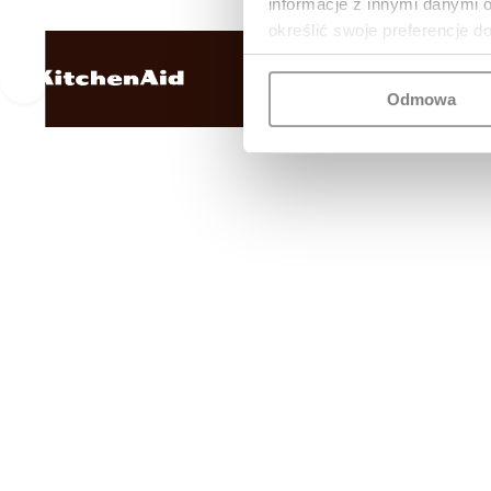
informacje z innymi danymi 
określić swoje preferencje d
Odmowa