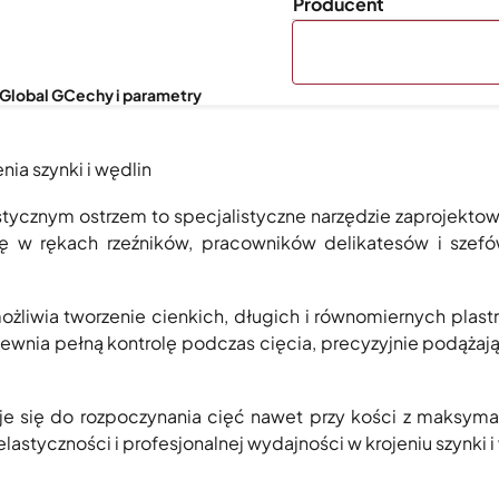
Producent
Global G
Cechy i parametry
enia szynki i wędlin
tycznym ostrzem to specjalistyczne narzędzie zaprojektowa
się w rękach rzeźników, pracowników delikatesów i szefó
ożliwia tworzenie cienkich, długich i równomiernych plastr
ewnia pełną kontrolę podczas cięcia, precyzyjnie podążając
je się do rozpoczynania cięć nawet przy kości z maksyma
astyczności i profesjonalnej wydajności w krojeniu szynki i