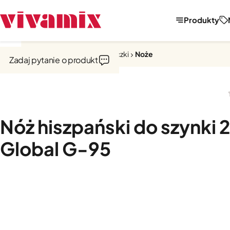
Produkty
Strona główna
Noże, tarki, obieraczki
Noże
Zadaj pytanie o produkt
Nóż hiszpański do szynki 2
Global G-95