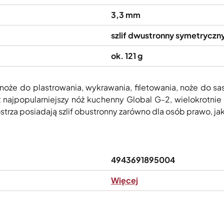
3,3 mm
szlif dwustronny symetryczn
ok. 121 g
 noże do plastrowania, wykrawania, filetowania, noże do sa
eż najpopularniejszy nóż kuchenny Global G-2, wielokrotni
trza posiadają szlif obustronny zarówno dla osób prawo, ja
4943691895004
Więcej