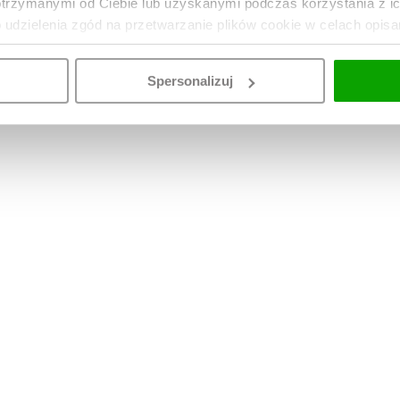
otrzymanymi od Ciebie lub uzyskanymi podczas korzystania z i
o udzielenia zgód na przetwarzanie plików cookie w celach opis
Spersonalizuj