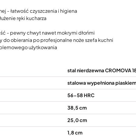
nej - łatwość czyszczenia i higiena
użenie ręki kucharza
eść - pewny chwyt nawet mokrymi dłońmi
 do obierania po profesjonalne noże szefa kuchni
roblemowego użytkowania
stal nierdzewna CROMOVA 1
stalowa wypełniona piaskie
56-58 HRC
38,5 cm
25,0 cm
1,8 cm