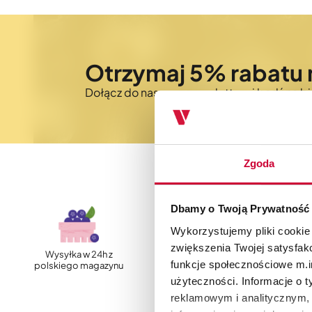
Otrzymaj 5% rabatu 
Dołącz do naszego newslettera i bądź na 
Zgoda
Dbamy o Twoją Prywatność
Wykorzystujemy pliki cookie
zwiększenia Twojej satysfak
Wysyłka w 24h z
Szybka, darmowa
funkcje społecznościowe m.in
polskiego magazynu
dostawa
użyteczności. Informacje o 
reklamowym i analitycznym, 