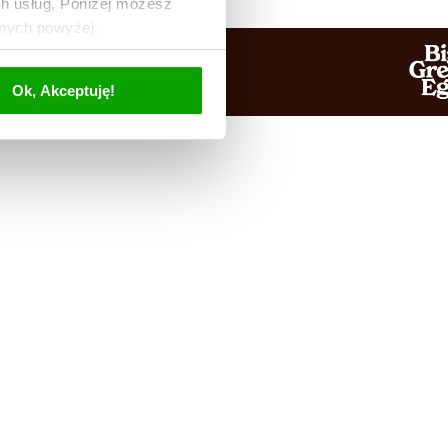
ch usług. Poniżej możesz
anych powyżej.
Ok, Akceptuję!