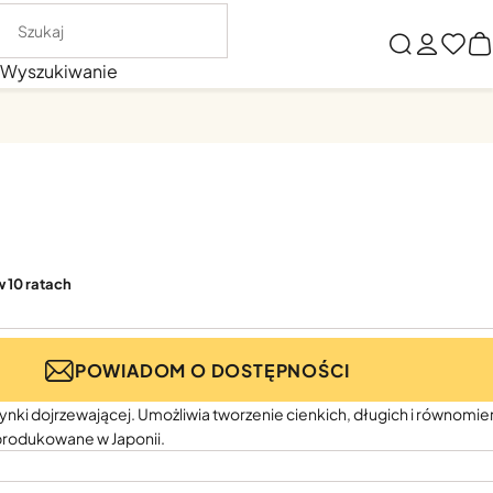
Wyszukiwanie
w 10 ratach
POWIADOM O DOSTĘPNOŚCI
zynki dojrzewającej. Umożliwia tworzenie cienkich, długich i równomi
produkowane w Japonii.