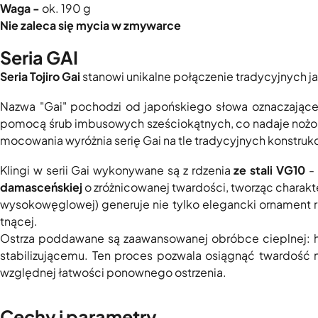
Waga -
ok. 190 g
Nie zaleca się mycia w zmywarce
Seria GAI
Seria Tojiro Gai
stanowi unikalne połączenie tradycyjnych j
Nazwa "Gai" pochodzi od japońskiego słowa oznaczającego
pomocą śrub imbusowych sześciokątnych, co nadaje nożom c
mocowania wyróżnia serię Gai na tle tradycyjnych konstrukc
Klingi w serii Gai wykonywane są z rdzenia
ze stali VG10
- 
damasceńskiej
o zróżnicowanej twardości, tworząc charakt
wysokowęglowej) generuje nie tylko elegancki ornament r
tnącej.
Ostrza poddawane są zaawansowanej obróbce cieplnej: 
stabilizującemu. Ten proces pozwala osiągnąć twardość
względnej łatwości ponownego ostrzenia.
Cechy i parametry