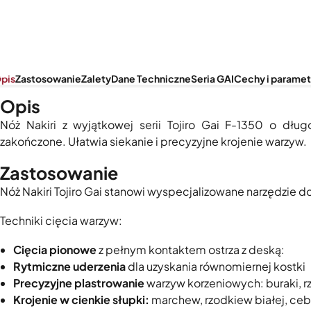
pis
Zastosowanie
Zalety
Dane Techniczne
Seria GAI
Cechy i paramet
Opis
Nóż Nakiri z wyjątkowej serii Tojiro Gai F-1350 o dłu
zakończone. Ułatwia siekanie i precyzyjne krojenie warzyw.
Zastosowanie
Nóż Nakiri Tojiro Gai stanowi wyspecjalizowane narzędzie
Techniki cięcia warzyw:
Cięcia pionowe
z pełnym kontaktem ostrza z deską:
R
ytmiczne uderzenia
dla uzyskania równomiernej kostki
Precyzyjne plastrowanie
warzyw korzeniowych: buraki, r
Krojenie w c
ienkie słupki:
marchew, rzodkiew białej, cebu