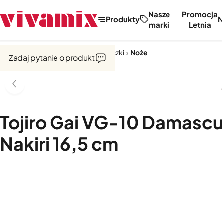
Nasze
Promocja
Produkty
marki
Letnia
Strona główna
Noże, tarki, obieraczki
Noże
Zadaj pytanie o produkt
Tojiro Gai VG-10 Damasc
Nakiri 16,5 cm