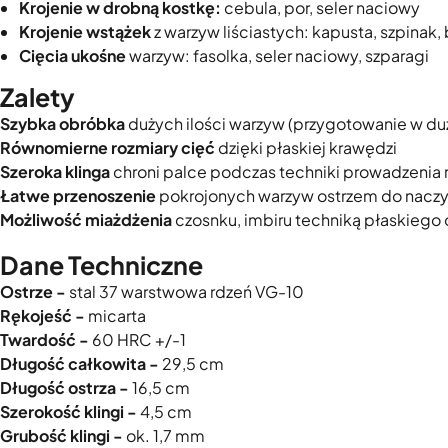
Krojenie w drobną kostkę:
cebula, por, seler naciowy
Krojenie wstążek
z warzyw liściastych: kapusta, szpinak, 
Cięcia ukośne
warzyw: fasolka, seler naciowy, szparagi
Zalety
Szybka obróbka
dużych ilości warzyw (przygotowanie w duże
Równomierne rozmiary cięć
dzięki płaskiej krawędzi
Szeroka klinga
chroni palce podczas techniki prowadzenia 
Łatwe
przenoszenie
pokrojonych warzyw ostrzem do naczy
Możliwość miażdżenia
czosnku, imbiru techniką płaskiego 
Dane Techniczne
Ostrze -
stal 37 warstwowa rdzeń VG-10
Rękojeść -
micarta
Twardość -
60 HRC +/-1
Długość całkowita -
29,5 cm
Długość ostrza -
16,5 cm
Szerokość klingi -
4,5 cm
Grubość klingi -
ok. 1,7 mm