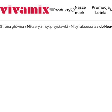
Nasze
Promocja
Produkty
marki
Letnia
Strona główna
Miksery, misy, przystawki
Misy i akcesoria
do Heav