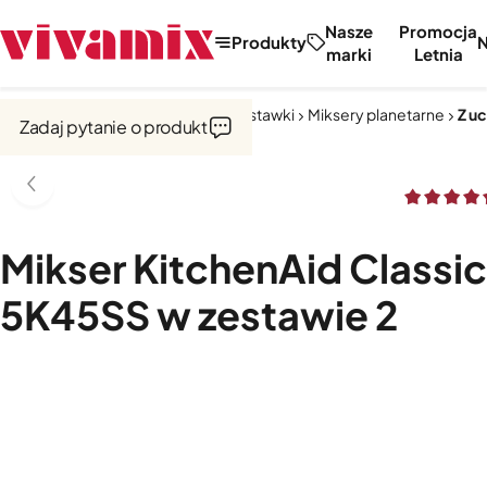
Nasze
Promocja
Produkty
marki
Letnia
Strona główna
Miksery, misy, przystawki
Miksery planetarne
Z u
Zadaj pytanie o produkt
Mikser KitchenAid Classic
5K45SS w zestawie 2