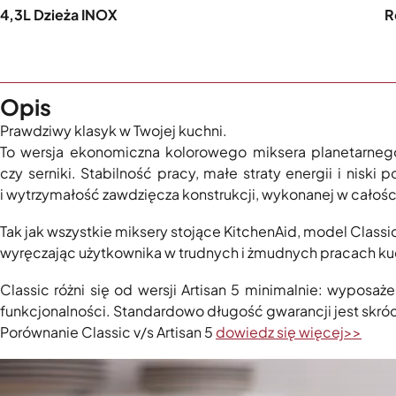
4,3L Dzieża INOX
R
Opis
Prawdziwy klasyk w Twojej kuchni.
To wersja ekonomiczna kolorowego miksera planetarnego
czy serniki. Stabilność pracy, małe straty energii i nisk
i wytrzymałość zawdzięcza konstrukcji, wykonanej w całoś
Tak jak wszystkie miksery stojące KitchenAid, model Clas
wyręczając użytkownika w trudnych i żmudnych pracach k
Classic różni się od wersji Artisan 5 minimalnie: wyposa
funkcjonalności. Standardowo długość gwarancji jest skrócon
Porównanie Classic v/s Artisan 5
dowiedz się więcej>>