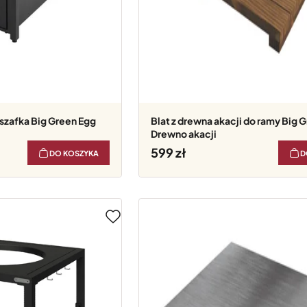
szafka Big Green Egg
Blat z drewna akacji do ramy Big Green Egg
Drewno akacji
599
DO KOSZYKA
D