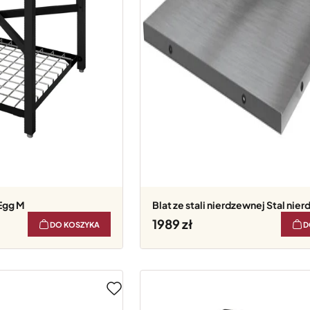
Egg M
Blat ze stali nierdzewnej Stal ni
1989
DO KOSZYKA
D