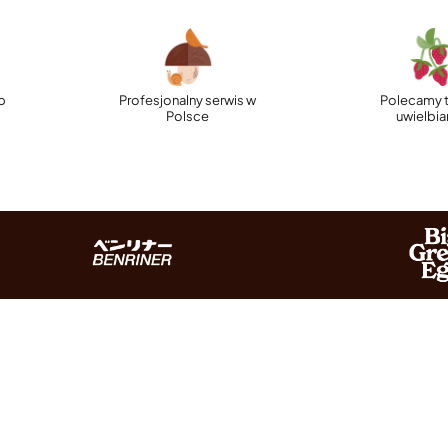
p
Profesjonalny serwis w
Polecamy t
Polsce
uwielbi