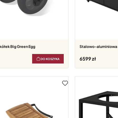
 kółek Big Green Egg
Stalowo-aluminiowa 
6599
DO KOSZYKA