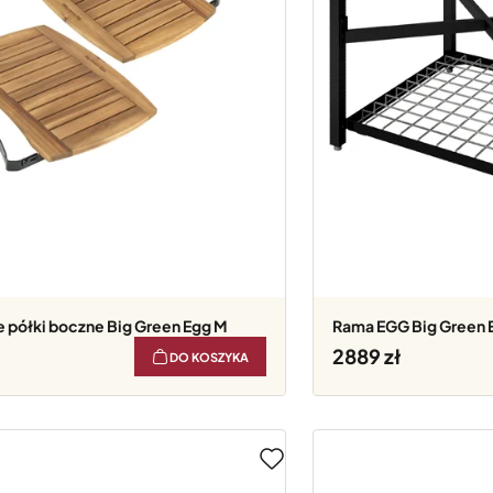
e półki boczne Big Green Egg M
Rama EGG Big Green 
2889
DO KOSZYKA