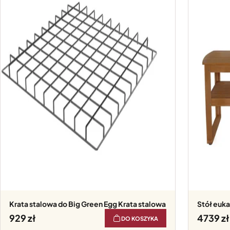
Krata stalowa do Big Green Egg Krata stalowa
Stół euk
929
4739
DO KOSZYKA