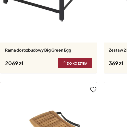
Rama do rozbudowy Big Green Egg
Zestaw 2
2069
369
DO KOSZYKA