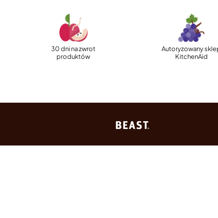
30 dni na zwrot
Autoryzowany skle
produktów
KitchenAid