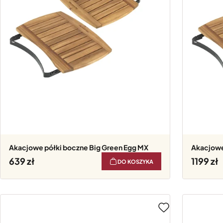
Akacjowe półki boczne Big Green Egg MX
Akacjow
639
1199
DO KOSZYKA