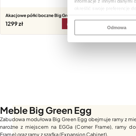
informacje z innymi danymi 
określić swoje preferencje d
Akacjowe półki boczne Big Green Egg L
Akacjow
1299
1399
DO KOSZYKA
Odmowa
Meble Big Green Egg
Zabudowa modułowa Big Green Egg obejmuje ramy z mie
narożne z miejscem na EGGa (Corner Frame), ramy do
Frame) oraz ramy z szafką (Expansion Cabinet).