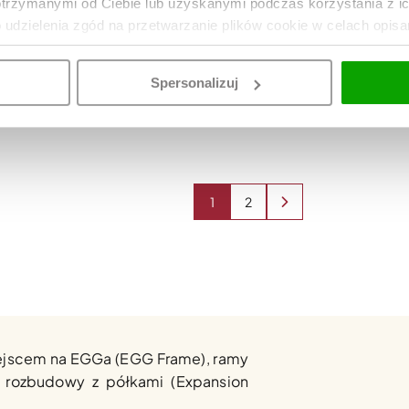
otrzymanymi od Ciebie lub uzyskanymi podczas korzystania z i
o udzielenia zgód na przetwarzanie plików cookie w celach opis
e półki boczne Big Green Egg XL
Rama EGG Big Green 
2889
DO KOSZYKA
Spersonalizuj
1
2
jscem na EGGa (EGG Frame), ramy
 rozbudowy z półkami (Expansion