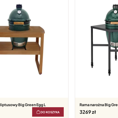
aliptusowy Big Green Egg L
Rama narożna Big Gre
3269
DO KOSZYKA